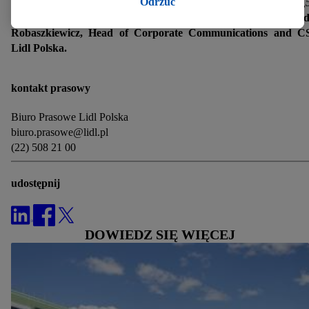
użytkownika, generowania statystyk lub prezentowania
Odrzuć
klienci i pracownicy mieli świadomość możliwości przekazania 1
spersonalizowanych reklam w ramach usług Lidl i poza
swojego podatku na wybrany cel charytatywny”
–
mówi Aleksand
Robaszkiewicz, Head of Corporate Communications and C
nimi. Przetwarzanie danych na potrzeby personalizacji
Lidl Polska.
reklam odbywa się w celu kontrolowania naszych własnych
reklam i umożliwienia podmiotom trzecim wyświetlania
treści marketingowych poza usługami Lidl za
kontakt prasowy
pośrednictwem urządzeń końcowych przypisanych do
Państwa i członków Państwa gospodarstwa domowego. Jeśli
Biuro Prasowe Lidl Polska
biuro.prasowe@lidl.pl
są Państwo uczestnikami programu Lidl Plus, dane
(22) 508 21 00
dotyczące Państwa zachowań zakupowych w sklepie będą
również przetwarzane w tych celach. Ponadto dane
dotyczące Państwa zachowań zakupowych w usługach Lidl
udostępnij
zostaną udostępnione jednemu z wyżej wymienionych
partnerów, aby mógł on analizować statystyki kampanii
reklamowych swoich klientów
jako niezależny administrator
DOWIEDZ SIĘ WIĘCEJ
danych
.
Tworzenie spersonalizowanych reklam opiera się na
generowaniu profili, które są również wzbogacane o dane z