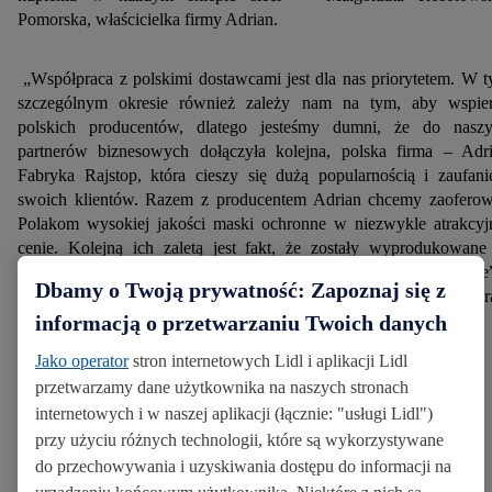
Pomorska, właścicielka firmy Adrian.
„Współpraca z polskimi dostawcami jest dla nas priorytetem. W 
szczególnym okresie również zależy nam na tym, aby wspie
polskich producentów, dlatego jesteśmy dumni, że do nasz
partnerów biznesowych dołączyła kolejna, polska firma – Adr
Fabryka Rajstop, która cieszy się dużą popularnością i zaufan
swoich klientów. Razem z producentem Adrian chcemy zaofero
Polakom wysokiej jakości maski ochronne w niezwykle atrakcyj
cenie. Kolejną ich zaletą jest fakt, że zostały wyprodukowan
Polsce, a oprócz pełnienia funkcji ochronnej, są po prostu wygodne
Dbamy o Twoją prywatność: Zapoznaj się z
mówi Aleksandra Robaszkiewicz, Head of Corpora
informacją o przetwarzaniu Twoich danych
Communications, Lidl Polska.
Jako operator
stron internetowych Lidl i aplikacji Lidl
Produkt pojawi się we wszystkich sklepach sieci Lidl Polska od
przetwarzamy dane użytkownika na naszych stronach
czwartku, 30 kwietnia.
internetowych i w naszej aplikacji (łącznie: "usługi Lidl")
przy użyciu różnych technologii, które są wykorzystywane
do przechowywania i uzyskiwania dostępu do informacji na
kontakt prasowy