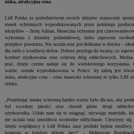
niska, atrakcyjna cena.
Lidl Polska za pośrednictwem swoich sklepów rozpocznie sprze
masek ochronnych wyprodukowanych przez polskiego produce
tekstyliów – firmę Adrian. Maseczka ochronna jest czterowarstwo
wykonana z dzianiny poliamidowej, która zapewnia swobo
przepływ powietrza. Nie uczula oraz jest delikatna w dotyku – idea
dla osób o wrażliwej skórze. Dobrze przylega do twarzy, co zapew
komfort użytkowania oraz ochronę dróg oddechowych. Można
prać, dzięki czemu nadaje się do wielokrotnego korzystania.
ważne, została wyprodukowana w Polsce. Jej zaletą jest równ
niska, atrakcyjna cena – cena maseczki ochronnej to tylko 3,99 zł
sztuka.
„Projektując maskę ochronną bardzo ważne było dla nas, aby prod
był wysokiej jakości oraz chronił górne drogi oddecho
użytkownika. Udało nam się to osiągnąć, używając materiału, kt
nie uczula oraz umożliwia swobodne oddychanie. Cieszymy się,
dzięki współpracy z Lidl Polska nasz produkt będzie możliwy
kupienia w każdym sklepie sieci” – Małgorzata Rosołows