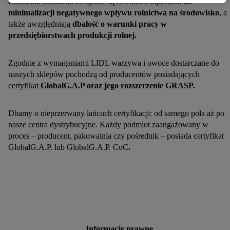
Założenia standardu związane są również z dążeniem
do
nimi. Przetwarzanie danych na potrzeby personalizacji
minimalizacji negatywnego wpływu rolnictwa na środowisko
, a
reklam odbywa się w celu kontrolowania naszych własnych
także uwzględniają
dbałość o warunki pracy w
reklam i umożliwienia podmiotom trzecim wyświetlania
przedsiębiorstwach produkcji rolnej.
treści marketingowych poza usługami Lidl za
pośrednictwem urządzeń końcowych przypisanych do
Zgodnie z wymaganiami LIDL warzywa i owoce dostarczane do
Państwa i członków Państwa gospodarstwa domowego. Jeśli
naszych sklepów pochodzą od producentów posiadających
są Państwo uczestnikami programu Lidl Plus, dane
certyfikat
GlobalG.A.P oraz jego rozszerzenie GRASP.
dotyczące Państwa zachowań zakupowych w sklepie będą
również przetwarzane w tych celach. Ponadto dane
Dbamy o nieprzerwany łańcuch certyfikacji: od samego pola aż po
dotyczące Państwa zachowań zakupowych w usługach Lidl
nasze centra dystrybucyjne. Każdy podmiot zaangażowany w
zostaną udostępnione jednemu z wyżej wymienionych
proces – producent, pakowalnia czy pośrednik – posiada certyfikat
partnerów, aby mógł on analizować statystyki kampanii
GlobalG.A.P. lub GlobalG.A.P. CoC
.
reklamowych swoich klientów
jako niezależny administrator
danych
.
Tworzenie spersonalizowanych reklam opiera się na
generowaniu profili, które są również wzbogacane o dane z
innych usług. Obejmuje to łączenie danych (np. dotyczących
korzystania z usług Lidl, zachowań zakupowych w usługach
Informacje prawne