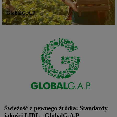
GlobalG.A.P
Świeżość z pewnego źródła: Standardy
jakości LIDL - GlobalG.A.P