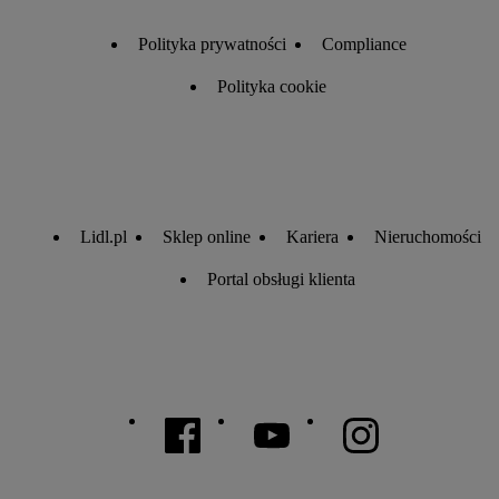
zostaną udostępnione jednemu z wyżej wymienionych
Polityka prywatności
Compliance
partnerów, aby mógł on analizować statystyki kampanii
reklamowych swoich klientów
jako niezależny administrator
Polityka cookie
danych
.
Tworzenie spersonalizowanych reklam opiera się na
generowaniu profili, które są również wzbogacane o dane z
innych usług. Obejmuje to łączenie danych (np. dotyczących
korzystania z usług Lidl, zachowań zakupowych w usługach
Lidl.pl
Sklep online
Kariera
Nieruchomości
Lidl, informacji z konta klienta - np. wieku lub płci - a także
Portal obsługi klienta
dokładnych danych dotyczących lokalizacji), również przez
różne urządzenia końcowe i usługi Lidl, w tym
przechowywanie lub uzyskiwanie dostępu do informacji na
urządzeniach końcowych w celu tworzenia grup
docelowych (tzw. segmentów). W związku z personalizacją
treści marketingowych, przetwarzanie odbywa się również
w celu pomiaru wydajności/skuteczności reklamy, badania
grup docelowych, opracowywania ofert oraz zapewnienia