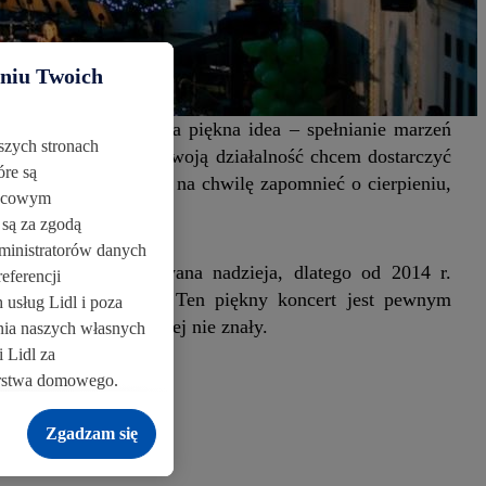
aniu Twoich
Fundacji przyświeca piękna idea – spełnianie marzeń
szych stronach
ące ich życiu. Przez swoją działalność chcem dostarczyć
óre są
 które pozwolą choć na chwilę zapomnieć o cierpieniu,
ońcowym
ję na przyszłość.
 są za zgodą
ministratorów danych
którą daje podbudowana nadzieja, dlatego od 2014 r.
eferencji
rytatywnej Fundacji. Ten piękny koncert jest pewnym
usług Lidl i poza
 które dotychczas jej nie znały.
ania naszych własnych
 Lidl za
arstwa domowego.
owych w sklepie będą
h w usługach Lidl
Zgadzam się
tystyki kampanii