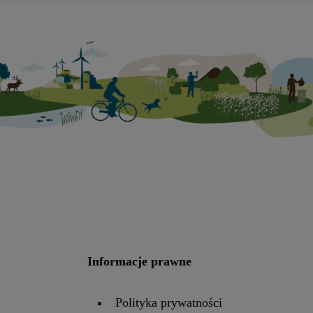
owanych reklam opiera się na generowaniu profili, które są również w
e to łączenie danych (np. dotyczących korzystania z usług Lidl, zac
ji z konta klienta - np. wieku lub płci - a także dokładnych danych dot
rządzenia końcowe i usługi Lidl, w tym przechowywanie lub uzyskiwa
eniach końcowych w celu tworzenia grup docelowych (tzw. segmentów)
 marketingowych, przetwarzanie odbywa się również w celu pomiaru wyd
 docelowych, opracowywania ofert oraz zapewnienia bezpieczeństwa t
ania konkretnych treści.
i zgodę w tym miejscu, a następnie utworzy konto Lidl Plus lub zaloguj
my również użyć podanego tam adresu e-mail jako współadministratorz
ionych partnerów w celu utworzenia specjalnego identyfikatora inter
następnie wykorzystać w podobny sposób jak poniżej opisany identyf
ać użytkownika w usługach świadczonych przez podmioty trzecie i wy
Informacje prawne
lamy. W tym celu my i jeden z innych partnerów wymienionych powyż
orzy przetwarzać adres e-mail użytkownika w postaci zahashowanej.
Polityka prywatności