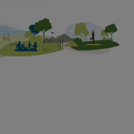
zbogacane o dane z
howań zakupowych w
yczących lokalizacji),
nie dostępu do
. W związku z
ajności/skuteczności
echnicznego i
e się na istniejące
y - wspólnie z
netowego (tzw.
ikator Utiq SA/NV
świetlać mu
ej będziemy również