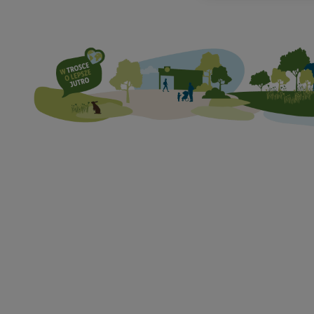
Tworzenie spersonaliz
innych usług. Obejmuj
usługach Lidl, informac
również przez różne u
informacji na urządz
personalizacją treści
reklamy, badania grup
optymalizacji wyświetl
Jeśli użytkownik wyraz
konto Lidl Plus, może
jednym z wyżej wymien
EUID), który możemy 
("Utiq"), aby rozpozn
spersonalizowane rek
jako współadministrat