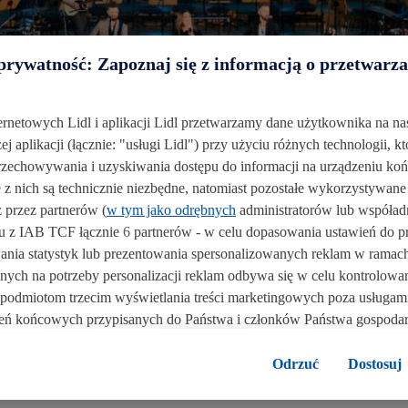
rywatność: Zapoznaj się z informacją o przetwarz
Fundacja Mam Marzenie ma wyjątkową misję. Działaniu 
ternetowych Lidl i aplikacji Lidl przetwarzamy dane użytkownika na na
dzieci w wieku 3-18 lat, cierpiących na choroby zagrażaj
j aplikacji (łącznie: "usługi Lidl") przy użyciu różnych technologii, kt
chorym dzieciom i ich rodzinom niezapomnianych wrażeń,
zechowywania i uzyskiwania dostępu do informacji na urządzeniu k
wniosą w ich życie radość, siłę do walki z chorobą i nadzie
 z nich są technicznie niezbędne, natomiast pozostałe wykorzystywane
 przez partnerów (
w tym jako odrębnych
administratorów lub współad
Jako Lidl Polska, wierzymy w misję Fundacji i moc, 
u z IAB TCF łącznie
6
partnerów - w celu dopasowania ustawień do pr
jesteśmy m.in. głównym partnerem corocznej Gali Cha
nia statystyk lub prezentowania spersonalizowanych reklam w ramach 
podsumowaniem oraz zaprezentowaniem organizacji osobom,
anych na potrzeby personalizacji reklam odbywa się w celu kontrolow
 podmiotom trzecim wyświetlania treści marketingowych poza usługami
eń końcowych przypisanych do Państwa i członków Państwa gospod
stnikami programu Lidl Plus, dane dotyczące Państwa zachowań zakup
 w tych celach. Ponadto dane dotyczące Państwa zachowań zakupowyc
Odrzuć
Dostosuj
jednemu z wyżej wymienionych partnerów, aby mógł on analizować sta
klientów
jako niezależny administrator danych
.