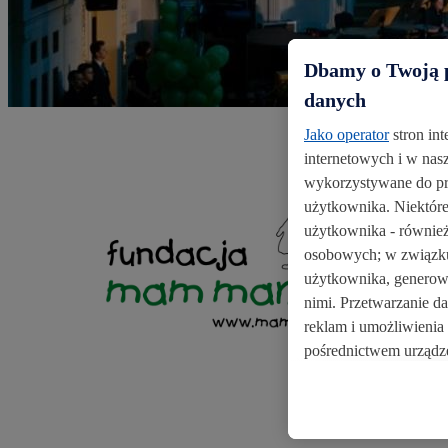
Dbamy o Twoją p
danych
Jako operator
stron in
internetowych i w nasze
wykorzystywane do pr
użytkownika. Niektóre
użytkownika - również
osobowych; w związk
użytkownika, generowa
nimi. Przetwarzanie d
reklam i umożliwienia
pośrednictwem urządz
Jeśli są Państwo ucze
również przetwarzane
zostaną udostępnione 
reklamowych swoich 